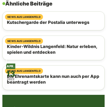
Ähnliche Beiträge
10. August 2026
NEWS AUS LANGENFELD
Kutschergarde der Postalia unterwegs
09. August 2026
NEWS AUS LANGENFELD
Kinder-Wildnis Langenfeld: Natur erleben,
spielen und entdecken
APR.
13
07. August 2026
NEWS AUS LANGENFELD
Die Ehrenamtskarte kann nun auch per App
2022
beantragt werden