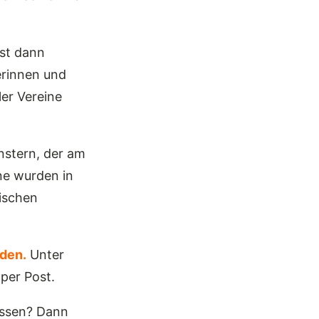
ist dann
erinnen und
ler Vereine
nstern, der am
ne wurden in
ischen
nden
.
Unter
per Post.
essen? Dann