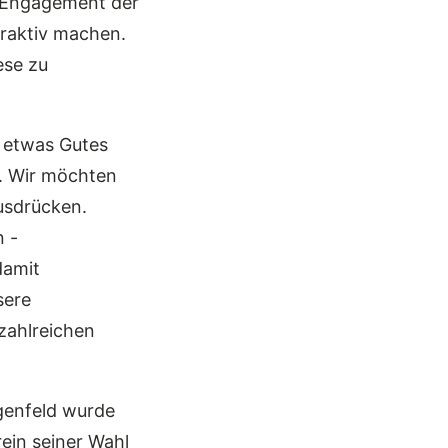
m Engagement der
ttraktiv machen.
ese zu
e etwas Gutes
n. Wir möchten
usdrücken.
n -
damit
sere
zahlreichen
genfeld wurde
ein seiner Wahl