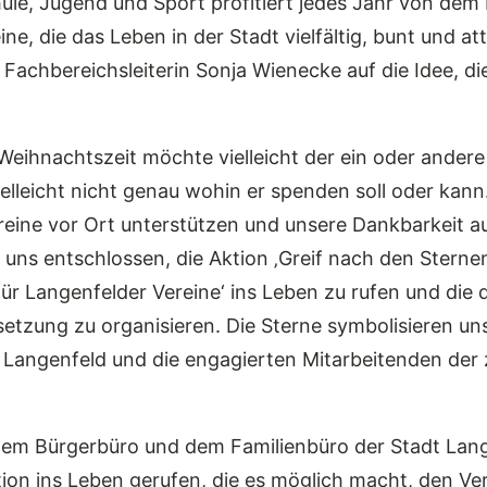
ule, Jugend und Sport profitiert jedes Jahr von de
ine, die das Leben in der Stadt vielfältig, bunt und a
Fachbereichsleiterin Sonja Wienecke auf die Idee, di
r Weihnachtszeit möchte vielleicht der ein oder ander
ielleicht nicht genau wohin er spenden soll oder kan
reine vor Ort unterstützen und unsere Dankbarkeit a
uns entschlossen, die Aktion ‚Greif nach den Sterne
r Langenfelder Vereine‘ ins Leben zu rufen und die 
tzung zu organisieren. Die Sterne symbolisieren un
 Langenfeld und die engagierten Mitarbeitenden der 
em Bürgerbüro und dem Familienbüro der Stadt Lan
on ins Leben gerufen, die es möglich macht, den Ver