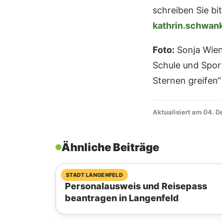
schreiben Sie bit
kathrin.schwan
Foto:
Sonja Wien
Schule und Spor
Sternen greifen“
Aktualisiert am 04. 
Ähnliche Beiträge
26. August 2025
STADT LANGENFELD
Personalausweis und Reisepass
beantragen in Langenfeld