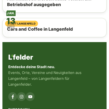
Betriebshof ausgegeben
JAN.
13
10. April 2025
STADT LANGENFELD
2022
Cars and Coffee in Langenfeld
L
'
felder
Entdecke deine Stadt neu.
Events, Orte, Vereine und Neuigkeiten aus
Langenfeld – von Langenfeldern für
Langenfelder.