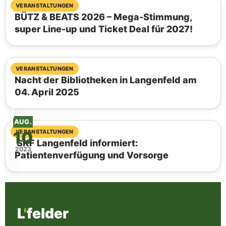
18. Juli 2026
VERANSTALTUNGEN
BÜTZ & BEATS 2026 – Mega-Stimmung,
super Line-up und Ticket Deal für 2027!
23. März 2025
VERANSTALTUNGEN
Nacht der Bibliotheken in Langenfeld am
04. April 2025
AUG.
10
25. Februar 2025
VERANSTALTUNGEN
SKF Langenfeld informiert:
2023
Patientenverfügung und Vorsorge
L
'
felder