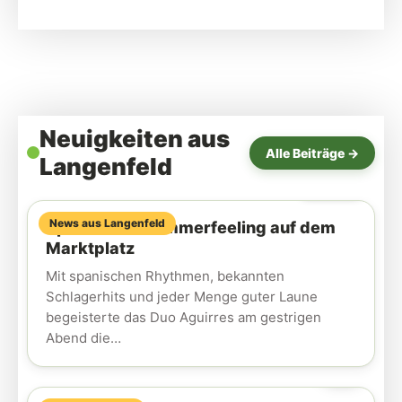
Neuigkeiten aus
Alle Beiträge →
Langenfeld
Gestern
News aus Langenfeld
Spanisches Sommerfeeling auf dem
Marktplatz
Mit spanischen Rhythmen, bekannten
Schlagerhits und jeder Menge guter Laune
begeisterte das Duo Aguirres am gestrigen
Abend die…
AUG.
5