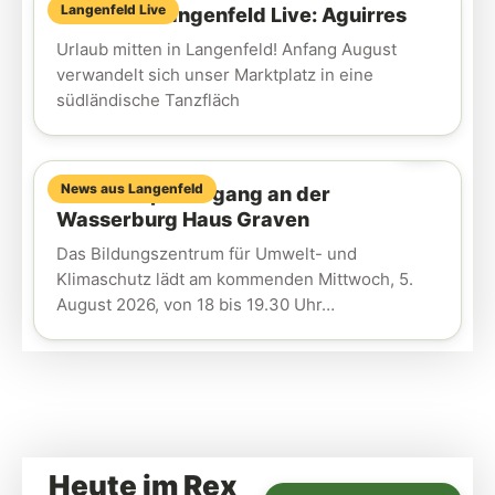
Langenfeld Live
Heute bei Langenfeld Live: Aguirres
Urlaub mitten in Langenfeld! Anfang August
verwandelt sich unser Marktplatz in eine
südländische Tanzfläch
AUG.
4
News aus Langenfeld
Offener Spaziergang an der
Wasserburg Haus Graven
Das Bildungszentrum für Umwelt- und
Klimaschutz lädt am kommenden Mittwoch, 5.
August 2026, von 18 bis 19.30 Uhr…
Heute im Rex