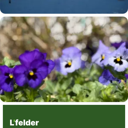
L
'
felder