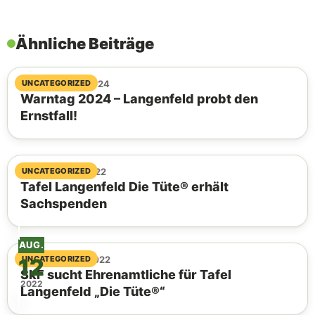
Ähnliche Beiträge
11. September 2024
UNCATEGORIZED
Warntag 2024 – Langenfeld probt den
Ernstfall!
11. November 2022
UNCATEGORIZED
Tafel Langenfeld Die Tüte® erhält
Sachspenden
AUG.
12
04. November 2022
UNCATEGORIZED
SkF sucht Ehrenamtliche für Tafel
2022
Langenfeld „Die Tüte®“