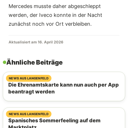
Mercedes musste daher abgeschleppt
werden, der Iveco konnte in der Nacht
zunächst noch vor Ort verbleiben.
Aktualisiert am 16. April 2026
Ähnliche Beiträge
07. August 2026
NEWS AUS LANGENFELD
Die Ehrenamtskarte kann nun auch per App
beantragt werden
06. August 2026
NEWS AUS LANGENFELD
Spanisches Sommerfeeling auf dem
Marktplatz