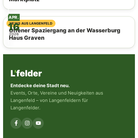
APR.
16
04. August 2026
NEWS AUS LANGENFELD
Offener Spaziergang an der Wasserburg
2026
Haus Graven
L
'
felder
Entdecke deine Stadt neu.
Events, Orte, Vereine und Neuigkeiten aus
Langenfeld – von Langenfeldern für
Langenfelder.