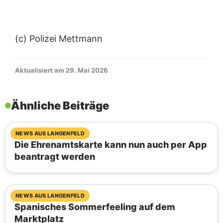
(c) Polizei Mettmann
Aktualisiert am 29. Mai 2026
Ähnliche Beiträge
07. August 2026
NEWS AUS LANGENFELD
Die Ehrenamtskarte kann nun auch per App
beantragt werden
06. August 2026
NEWS AUS LANGENFELD
Spanisches Sommerfeeling auf dem
Marktplatz