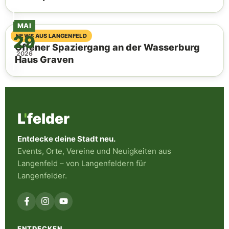
MAI
29
04. August 2026
NEWS AUS LANGENFELD
Offener Spaziergang an der Wasserburg
2026
Haus Graven
L
'
felder
Entdecke deine Stadt neu.
Events, Orte, Vereine und Neuigkeiten aus
Langenfeld – von Langenfeldern für
Langenfelder.
ENTDECKEN