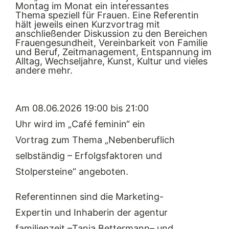
Montag im Monat ein interessantes
Thema
speziell für Frauen
.
Eine Referentin
hält
jeweils
einen Kurzvortrag mit
anschließender Diskussion zu den
Bereichen
Frauengesundheit, Vereinbarkeit von Familie
und Beruf, Zeitmanagement, Entspannung im
Alltag, Wechseljahre, Kunst, Kultur und vieles
andere mehr
.
Am
08.06.2026
19:00 bis 21:00
Uhr
w
i
rd
im
„Café
feminin
“
ein
Vortrag
zum
Thema
„
Nebenberuflich
selbständig – Erfolgsfaktoren und
Stolpersteine“
angeboten
.
Referentin
nen sind die
Marketing-
Expertin
und
Inhaberin
der
agentur
familienzeit
–
Tanja Bettermann
–
und