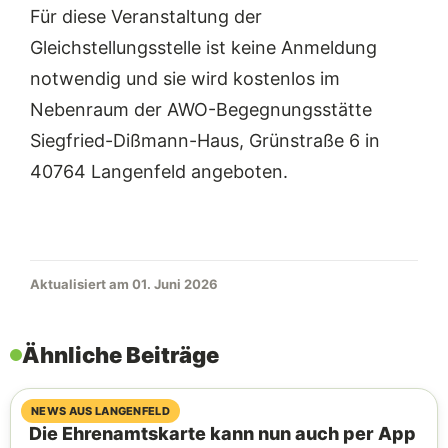
Für die
se
Veranstaltung
der
Gleichstellungsstelle
ist keine Anmeldung
notwendig und sie
wird kostenlos
im
Nebenraum der
AWO-Begegnungsstätte
Siegfried-Dißmann-Haus
,
Grünstraße 6
in
40764 Langenfeld
angeboten
.
Aktualisiert am 01. Juni 2026
Ähnliche Beiträge
07. August 2026
NEWS AUS LANGENFELD
Die Ehrenamtskarte kann nun auch per App