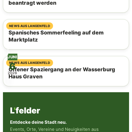
beantragt werden
06. August 2026
NEWS AUS LANGENFELD
Spanisches Sommerfeeling auf dem
Marktplatz
JUNI
6
04. August 2026
NEWS AUS LANGENFELD
Offener Spaziergang an der Wasserburg
2026
Haus Graven
L
'
felder
Entdecke deine Stadt neu.
Events, Orte, Vereine und Neuigkeiten aus