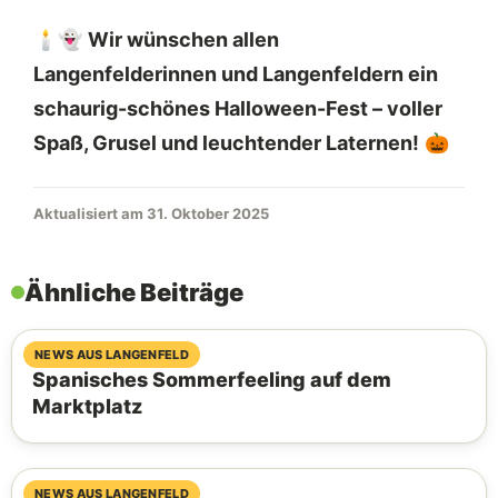
🕯️👻
Wir wünschen allen
Langenfelderinnen und Langenfeldern ein
schaurig-schönes Halloween-Fest – voller
Spaß, Grusel und leuchtender Laternen!
🎃
Aktualisiert am 31. Oktober 2025
Ähnliche Beiträge
06. August 2026
NEWS AUS LANGENFELD
Spanisches Sommerfeeling auf dem
Marktplatz
04. August 2026
NEWS AUS LANGENFELD