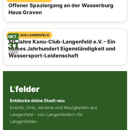
Offener Spaziergang an der Wasserburg
Haus Graven
03. August 2026
NEWS AUS LANGENFELD
OKT.
50 Jahre Kanu-Club-Langenfeld e.V. – Ein
31
halbes Jahrhundert Eigenständigkeit und
2025
Wassersport-Leidenschaft
L
'
felder
Entdecke deine Stadt neu.
Events, Orte, Vereine und Neuigkeiten aus
Langenfeld – von Langenfeldern für
Langenfelder.