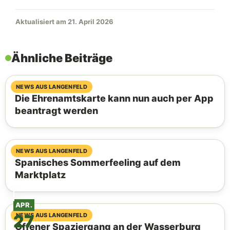
Aktualisiert am 21. April 2026
Ähnliche Beiträge
07. August 2026
NEWS AUS LANGENFELD
Die Ehrenamtskarte kann nun auch per App
beantragt werden
06. August 2026
NEWS AUS LANGENFELD
Spanisches Sommerfeeling auf dem
Marktplatz
APR.
27
04. August 2026
NEWS AUS LANGENFELD
Offener Spaziergang an der Wasserburg