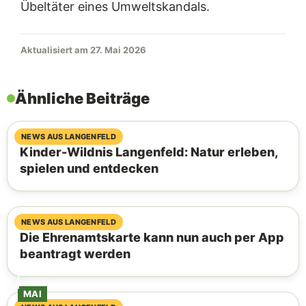
Übeltäter eines Umweltskandals.
Aktualisiert am 27. Mai 2026
Ähnliche Beiträge
09. August 2026
NEWS AUS LANGENFELD
Kinder-Wildnis Langenfeld: Natur erleben,
spielen und entdecken
07. August 2026
NEWS AUS LANGENFELD
Die Ehrenamtskarte kann nun auch per App
beantragt werden
MAI