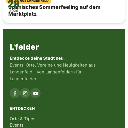
28
06. August 2026
NEWS AUS LANGENFELD
Spanisches Sommerfeeling auf dem
2026
Marktplatz
L
'
felder
Entdecke deine Stadt neu.
Events, Orte, Vereine und Neuigkeiten aus
Langenfeld – von Langenfeldern für
Langenfelder.
ENTDECKEN
Orte & Tipps
Events