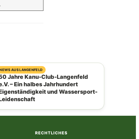
.
03. August 2026
NEWS AUS LANGENFELD
50 Jahre Kanu-Club-Langenfeld
e.V. – Ein halbes Jahrhundert
Eigenständigkeit und Wassersport-
Leidenschaft
RECHTLICHES