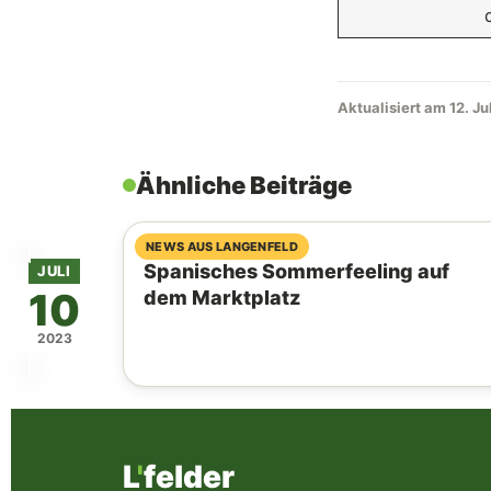
Aktualisiert am 12. Ju
Ähnliche Beiträge
06. August 2026
NEWS AUS LANGENFELD
Spanisches Sommerfeeling auf
JULI
10
dem Marktplatz
2023
L
'
felder