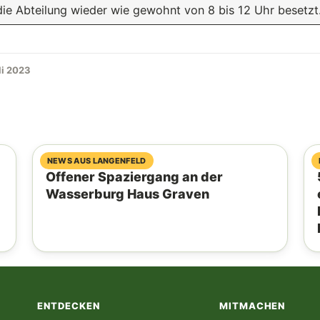
die Abteilung wieder wie gewohnt von 8 bis 12 Uhr besetzt
li 2023
04. August 2026
NEWS AUS LANGENFELD
Offener Spaziergang an der
Wasserburg Haus Graven
ENTDECKEN
MITMACHEN