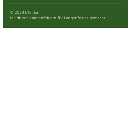
© 2026 L'felder
Mit ♥ von Langenfeldern für Langenfelder gemacht.