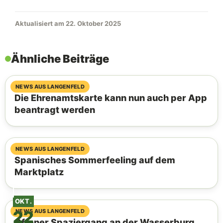
Aktualisiert am 22. Oktober 2025
Ähnliche Beiträge
07. August 2026
NEWS AUS LANGENFELD
Die Ehrenamtskarte kann nun auch per App
beantragt werden
06. August 2026
NEWS AUS LANGENFELD
Spanisches Sommerfeeling auf dem
Marktplatz
OKT.
22
04. August 2026
NEWS AUS LANGENFELD
Offener Spaziergang an der Wasserburg