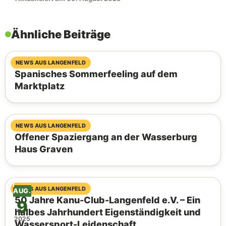
Ähnliche Beiträge
06. August 2026
NEWS AUS LANGENFELD
Spanisches Sommerfeeling auf dem
Marktplatz
04. August 2026
NEWS AUS LANGENFELD
Offener Spaziergang an der Wasserburg
Haus Graven
03. August 2026
NEWS AUS LANGENFELD
AUG.
50 Jahre Kanu-Club-Langenfeld e.V. – Ein
9
halbes Jahrhundert Eigenständigkeit und
2025
Wassersport-Leidenschaft