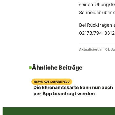
seinen Übungslei
Schneider über 
Bei Rückfragen 
02173/794-3312
Aktualisiert am 01. J
Ähnliche Beiträge
07. August 2026
NEWS AUS LANGENFELD
Die Ehrenamtskarte kann nun auch
per App beantragt werden