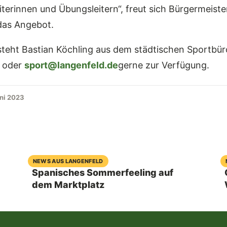
terinnen und Übungsleitern“, freut sich Bürgermeiste
das Angebot.
steht Bastian Köchling aus dem städtischen Sportbür
 oder
sport@langenfeld.de
gerne zur Verfügung.
uni 2023
06. August 2026
NEWS AUS LANGENFELD
Spanisches Sommerfeeling auf
dem Marktplatz