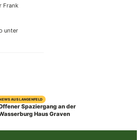
r Frank
o unter
04. August 2026
NEWS AUS LANGENFELD
Offener Spaziergang an der
Wasserburg Haus Graven