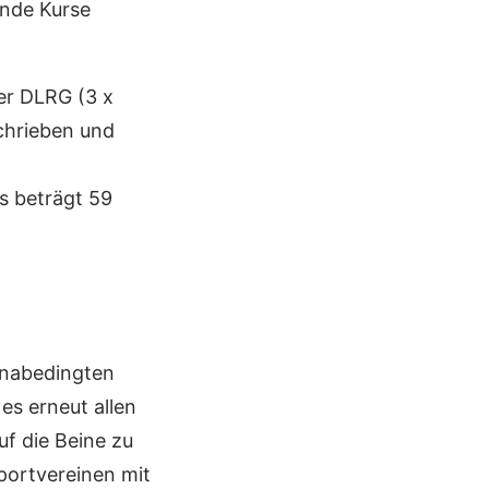
ende Kurse
er DLRG (3 x
chrieben und
s beträgt 59
onabedingten
es erneut allen
uf die Beine zu
portvereinen mit