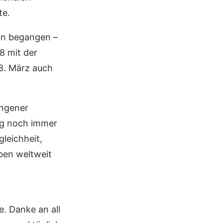
te.
ern begangen –
8 mit der
 8. März auch
angener
ung noch immer
leichheit,
iben weltweit
. Danke an all