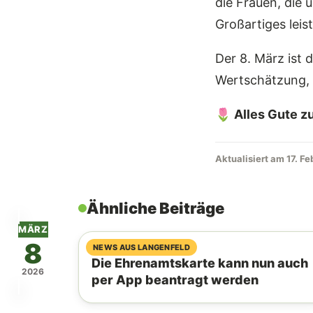
die Frauen, die
Großartiges leis
Der 8. März ist 
Wertschätzung,
🌷
Alles Gute z
Aktualisiert am 17. F
Ähnliche Beiträge
MÄRZ
8
07. August 2026
NEWS AUS LANGENFELD
Die Ehrenamtskarte kann nun auch
2026
per App beantragt werden