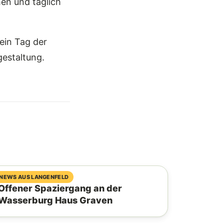
en und täglich
 ein Tag der
estaltung.
04. August 2026
NEWS AUS LANGENFELD
Offener Spaziergang an der
Wasserburg Haus Graven