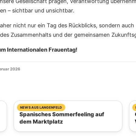
 unsere Gesellschaft prägen, Verantwortung übernehm
ten – sichtbar und unsichtbar.
daher nicht nur ein Tag des Rückblicks, sondern auch
 des Zusammenhalts und der gemeinsamen Zukunftsg
um Internationalen Frauentag!
ebruar 2026
06. August 2026
NEWS AUS LANGENFELD
Spanisches Sommerfeeling auf
dem Marktplatz