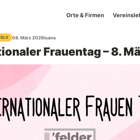
Orte & Firmen
Vereinsle
08. März 2026
luana
FELD
tionaler Frauentag – 8. M