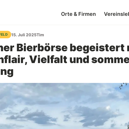
Orte & Firmen
Vereinsle
15. Juli 2025
Tim
FELD
er Bierbörse begeistert 
nflair, Vielfalt und somme
ung