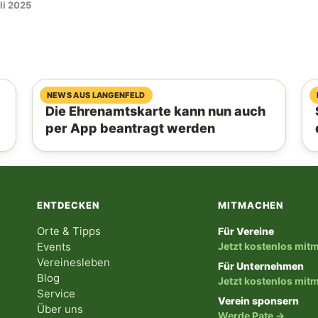
li 2025
07. August 2026
NEWS AUS LANGENFELD
Die Ehrenamtskarte kann nun auch
per App beantragt werden
ENTDECKEN
MITMACHEN
Orte & Tipps
Für Vereine
Events
Jetzt kostenlos mi
Vereinesleben
Für Unternehmen
Blog
Jetzt kostenlos mi
Service
Verein sponsern
Über uns
Werde Pate →