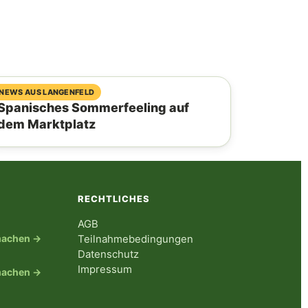
06. August 2026
NEWS AUS LANGENFELD
Spanisches Sommerfeeling auf
dem Marktplatz
RECHTLICHES
AGB
tmachen →
Teilnahmebedingungen
Datenschutz
Impressum
tmachen →