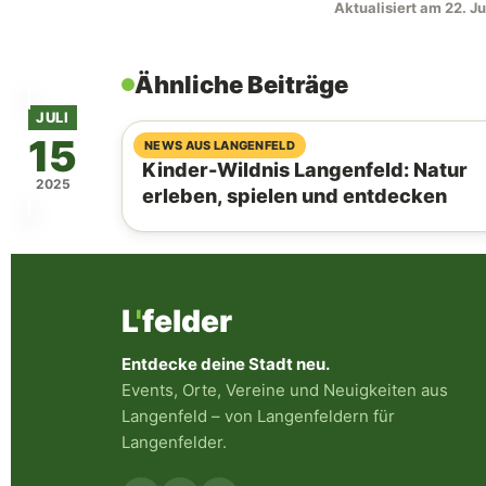
Aktualisiert am 22. Ju
Ähnliche Beiträge
JULI
15
09. August 2026
NEWS AUS LANGENFELD
Kinder-Wildnis Langenfeld: Natur
2025
erleben, spielen und entdecken
L
'
felder
Entdecke deine Stadt neu.
Events, Orte, Vereine und Neuigkeiten aus
Langenfeld – von Langenfeldern für
Langenfelder.