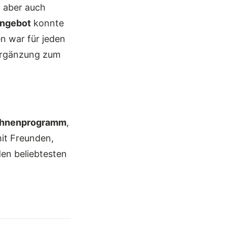
, aber auch
Angebot
konnte
n war für jeden
Ergänzung zum
Bühnenprogramm
,
it Freunden,
den beliebtesten