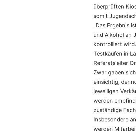
überprüften Kio
somit Jugendsch
„Das Ergebnis is
und Alkohol an 
kontrolliert wird
Testkäufen in La
Referatsleiter O
Zwar gaben sich
einsichtig, denn
jeweiligen Verk
werden empfindl
zuständige Fachb
Insbesondere an
werden Mitarbei