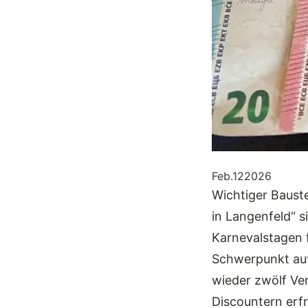
Feb.
12
2026
Wichtiger Baust
in Langenfeld“ s
Karnevalstagen 
Schwerpunkt auf
wieder zwölf Ver
Discountern erf