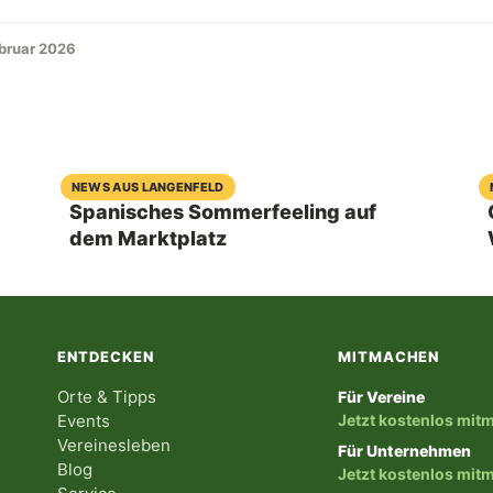
ebruar 2026
06. August 2026
NEWS AUS LANGENFELD
Spanisches Sommerfeeling auf
dem Marktplatz
ENTDECKEN
MITMACHEN
Orte & Tipps
Für Vereine
Events
Jetzt kostenlos mi
Vereinesleben
Für Unternehmen
Blog
Jetzt kostenlos mi