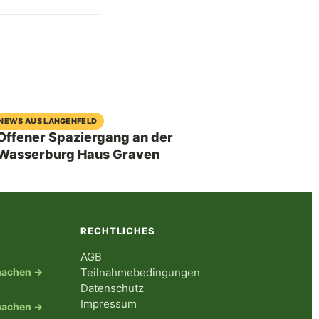
04. August 2026
NEWS AUS LANGENFELD
Offener Spaziergang an der
Wasserburg Haus Graven
RECHTLICHES
AGB
tmachen →
Teilnahmebedingungen
Datenschutz
Impressum
tmachen →