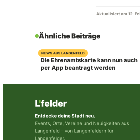
Aktualisiert am 12. F
Ähnliche Beiträge
07. August 2026
NEWS AUS LANGENFELD
Die Ehrenamtskarte kann nun auch
per App beantragt werden
L
'
felder
Entdecke deine Stadt neu.
Events, Orte, Vereine und Neuigkeiten aus
Langenfeld – von Langenfeldern für
Langenfelder.