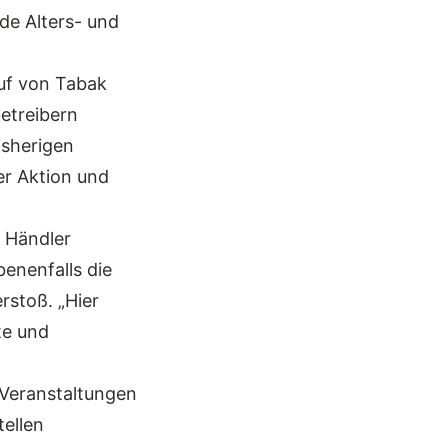
de Alters- und
auf von Tabak
etreibern
bisherigen
er Aktion und
 Händler
enenfalls die
rstoß. „Hier
te und
 Veranstaltungen
ellen