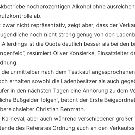
skbetriebe hochprozentigen Alkohol ohne ausreichen
utzkontrolle ab.
t zwar nicht repräsentativ, zeigt aber, dass der Verk
Jugendliche noch nicht streng genug von den Ladenb
. Allerdings ist die Quote deutlich besser als bei den 
ngenfeld“, resümiert Oliver Konsierke, Einsatzleiter d
rdnung.
 die unmittelbar nach dem Testkauf angesprochenen
och erhalten sowohl die Ladenbesitzer als auch gegeb
äufer in den nächsten Tagen eine Anhörung zu dem Ve
iche Bußgelder folgen“, betont der Erste Beigeordne
ereichsleiter Christian Benzrath.
 Karneval, aber auch während verschiedener großer
tende des Referates Ordnung auch an den Verkaufsst