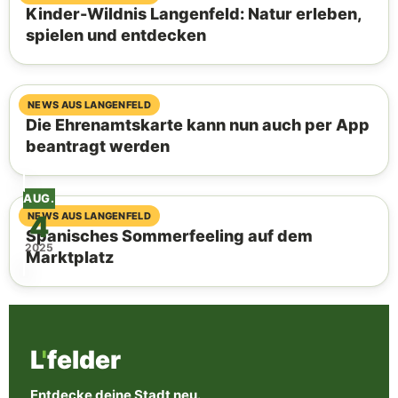
Kinder-Wildnis Langenfeld: Natur erleben,
spielen und entdecken
07. August 2026
NEWS AUS LANGENFELD
Die Ehrenamtskarte kann nun auch per App
beantragt werden
AUG.
4
06. August 2026
NEWS AUS LANGENFELD
Spanisches Sommerfeeling auf dem
2025
Marktplatz
L
'
felder
Entdecke deine Stadt neu.