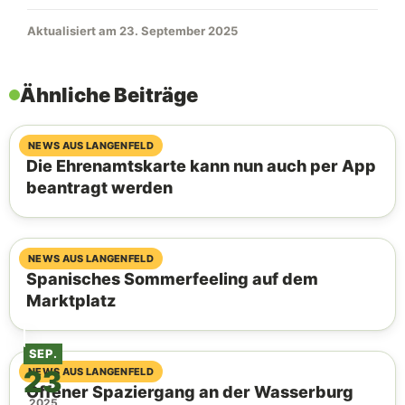
Aktualisiert am 23. September 2025
Ähnliche Beiträge
07. August 2026
NEWS AUS LANGENFELD
Die Ehrenamtskarte kann nun auch per App
beantragt werden
06. August 2026
NEWS AUS LANGENFELD
Spanisches Sommerfeeling auf dem
Marktplatz
SEP.
23
04. August 2026
NEWS AUS LANGENFELD
Offener Spaziergang an der Wasserburg
2025