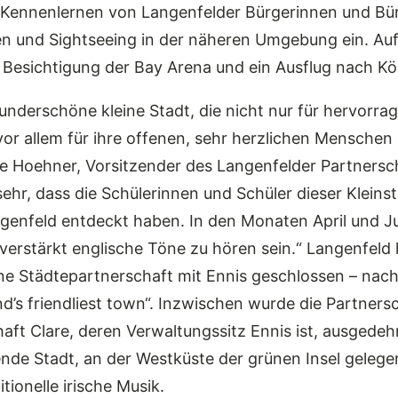
 Kennenlernen von Langenfelder Bürgerinnen und Bü
äten und Sightseeing in der näheren Umgebung ein. 
e Besichtigung der Bay Arena und ein Ausflug nach Kö
wunderschöne kleine Stadt, die nicht nur für hervorra
or allem für ihre offenen, sehr herzlichen Menschen 
we Hoehner, Vorsitzender des Langenfelder Partnersc
sehr, dass die Schülerinnen und Schüler dieser Kleinst
ngenfeld entdeckt haben. In den Monaten April und J
verstärkt englische Töne zu hören sein.“ Langenfeld 
ne Städtepartnerschaft mit Ennis geschlossen – nac
d’s friendliest town“. Inzwischen wurde die Partnersc
ft Clare, deren Verwaltungssitz Ennis ist, ausgedeh
de Stadt, an der Westküste der grünen Insel gelegen,
tionelle irische Musik.