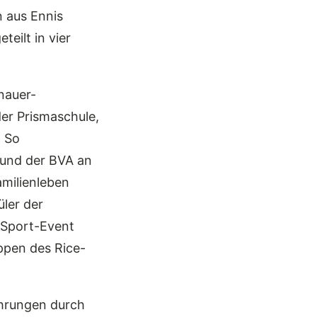
 aus Ennis
eilt in vier
nauer-
er Prismaschule,
. So
e und der BVA an
amilienleben
üler der
 Sport-Event
ppen des Rice-
ührungen durch