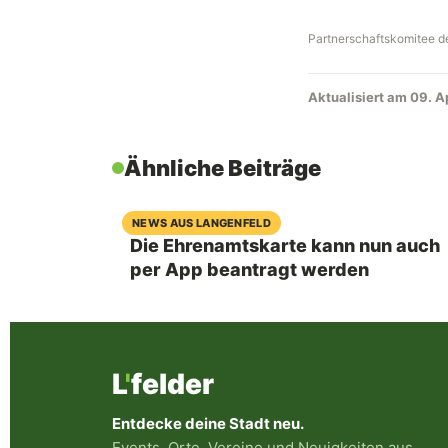
Partnerschaftskomitee d
Aktualisiert am 09. A
Ähnliche Beiträge
07. August 2026
NEWS AUS LANGENFELD
Die Ehrenamtskarte kann nun auch
per App beantragt werden
L
'
felder
Entdecke deine Stadt neu.
Events, Orte, Vereine und Neuigkeiten aus