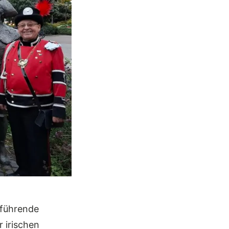
rführende
 irischen