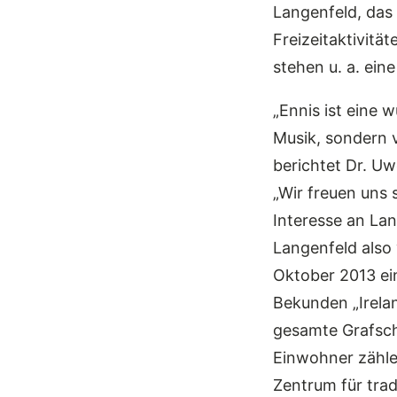
Langenfeld, das
Freizeitaktivit
stehen u. a. ein
„Ennis ist eine 
Musik, sondern v
berichtet Dr. U
„Wir freuen uns 
Interesse an La
Langenfeld also 
Oktober 2013 ei
Bekunden „Irelan
gesamte Grafscha
Einwohner zählen
Zentrum für tradi