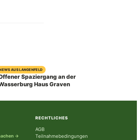
04. August 2026
NEWS AUS LANGENFELD
Offener Spaziergang an der
Wasserburg Haus Graven
RECHTLICHES
AGB
tmachen →
Teilnahmebedingungen