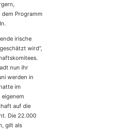
rgern,
Auf dem Programm
ln.
gende irische
geschätzt wird“,
haftskomitees.
adt nun ihr
uni werden in
hatte im
h eigenem
haft auf die
nt. Die 22.000
 gilt als