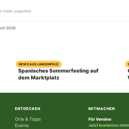
er Stadt Langenfeld
pril 2026
06. August 2026
NEWS AUS LANGENFELD
Spanisches Sommerfeeling auf
dem Marktplatz
ENTDECKEN
MITMACHEN
Orte & Tipps
Für Vereine
Events
Jetzt kostenlos mi