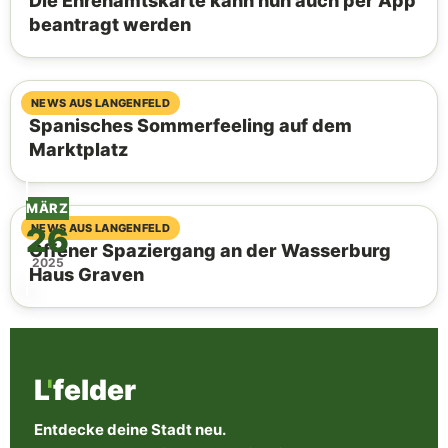
Die Ehrenamtskarte kann nun auch per App
beantragt werden
06. August 2026
NEWS AUS LANGENFELD
Spanisches Sommerfeeling auf dem
Marktplatz
MÄRZ
26
04. August 2026
NEWS AUS LANGENFELD
Offener Spaziergang an der Wasserburg
2025
Haus Graven
L
'
felder
Entdecke deine Stadt neu.