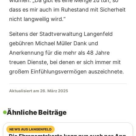
widmen: „Da gibt es eine Menge zu tun, so
dass es mir auch im Ruhestand mit Sicherheit
nicht langweilig wird.“
Seitens der Stadtverwaltung Langenfeld
gebühren Michael Müller Dank und
Anerkennung für die mehr als 48 Jahre
treuen Dienste, bei denen er sich immer mit
großem Einfühlungsvermögen auszeichnete.
Aktualisiert am 26. März 2025
Ähnliche Beiträge
07. August 2026
NEWS AUS LANGENFELD