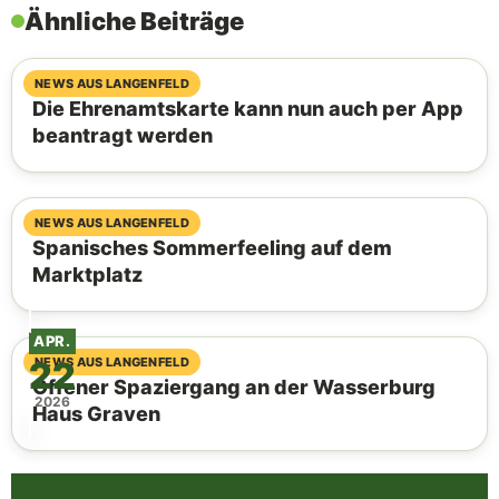
Ähnliche Beiträge
07. August 2026
NEWS AUS LANGENFELD
Die Ehrenamtskarte kann nun auch per App
beantragt werden
06. August 2026
NEWS AUS LANGENFELD
Spanisches Sommerfeeling auf dem
Marktplatz
APR.
22
04. August 2026
NEWS AUS LANGENFELD
Offener Spaziergang an der Wasserburg
2026
Haus Graven