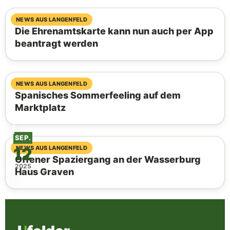
07. August 2026
NEWS AUS LANGENFELD
Die Ehrenamtskarte kann nun auch per App
beantragt werden
06. August 2026
NEWS AUS LANGENFELD
Spanisches Sommerfeeling auf dem
Marktplatz
SEP.
12
04. August 2026
NEWS AUS LANGENFELD
Offener Spaziergang an der Wasserburg
2025
Haus Graven