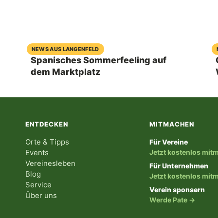
06. August 2026
NEWS AUS LANGENFELD
Spanisches Sommerfeeling auf
dem Marktplatz
ENTDECKEN
MITMACHEN
Orte & Tipps
Für Vereine
Events
Jetzt kostenlos mi
Vereinesleben
Für Unternehmen
Blog
Jetzt kostenlos mi
Service
Verein sponsern
Über uns
Werde Pate →