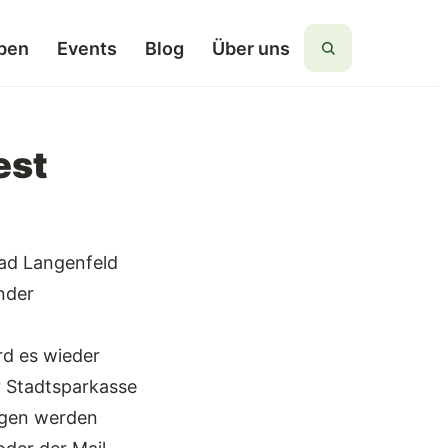
ben
Events
Blog
Über uns
Suchen
est
tad Langenfeld
nder
rd es wieder
r Stadtsparkasse
ngen werden