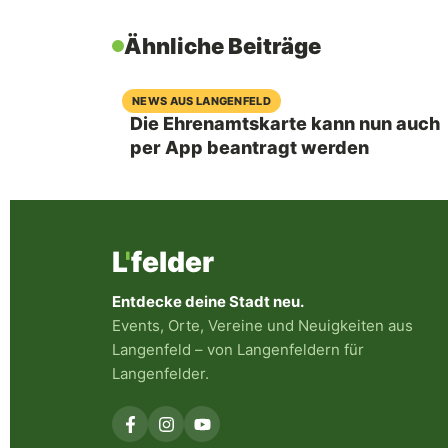
Ähnliche Beiträge
07. August 2026
NEWS AUS LANGENFELD
Die Ehrenamtskarte kann nun auch
per App beantragt werden
L
'
felder
Entdecke deine Stadt neu.
Events, Orte, Vereine und Neuigkeiten aus
Langenfeld – von Langenfeldern für
Langenfelder.