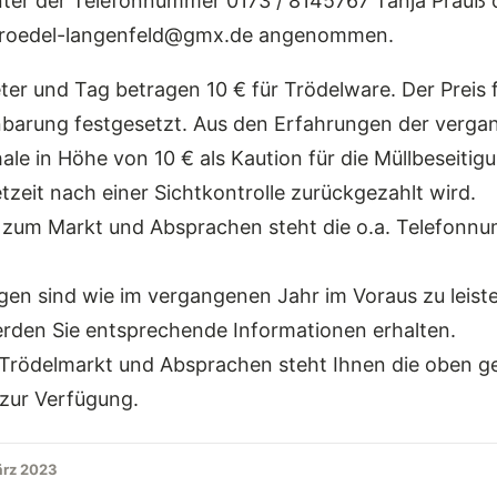
unter der Telefonnummer 0173 / 8145767 Tanja Prauß 
s-troedel-langenfeld@gmx.de angenommen.
ter und Tag betragen 10 € für Trödelware. Der Preis
nbarung festgesetzt. Aus den Erfahrungen der verg
ale in Höhe von 10 € als Kaution für die Müllbeseitig
zeit nach einer Sichtkontrolle zurückgezahlt wird.
 zum Markt und Absprachen steht die o.a. Telefonn
gen sind wie im vergangenen Jahr im Voraus zu leist
erden Sie entsprechende Informationen erhalten.
Trödelmarkt und Absprachen steht Ihnen die oben g
zur Verfügung.
ärz 2023