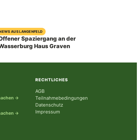
04. August 2026
NEWS AUS LANGENFELD
Offener Spaziergang an der
Wasserburg Haus Graven
RECHTLICHES
AGB
tmachen →
Teilnahmebedingungen
Datenschutz
Impressum
tmachen →