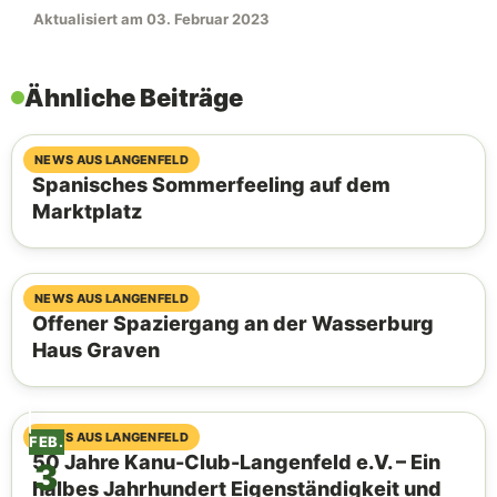
Aktualisiert am 03. Februar 2023
Ähnliche Beiträge
06. August 2026
NEWS AUS LANGENFELD
Spanisches Sommerfeeling auf dem
Marktplatz
04. August 2026
NEWS AUS LANGENFELD
Offener Spaziergang an der Wasserburg
Haus Graven
03. August 2026
NEWS AUS LANGENFELD
FEB.
50 Jahre Kanu-Club-Langenfeld e.V. – Ein
3
halbes Jahrhundert Eigenständigkeit und