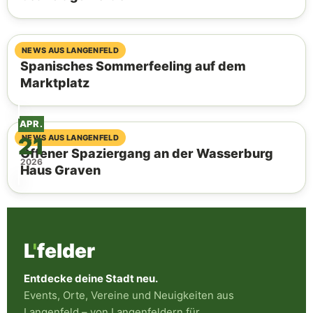
06. August 2026
NEWS AUS LANGENFELD
Spanisches Sommerfeeling auf dem
Marktplatz
APR.
21
04. August 2026
NEWS AUS LANGENFELD
Offener Spaziergang an der Wasserburg
2026
Haus Graven
L
'
felder
Entdecke deine Stadt neu.
Events, Orte, Vereine und Neuigkeiten aus
Langenfeld – von Langenfeldern für