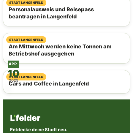
26. August 2025
STADT LANGENFELD
Personalausweis und Reisepass
beantragen in Langenfeld
01. Juli 2025
STADT LANGENFELD
Am Mittwoch werden keine Tonnen am
Betriebshof ausgegeben
APR.
10
10. April 2025
STADT LANGENFELD
2025
Cars and Coffee in Langenfeld
L
'
felder
Entdecke deine Stadt neu.