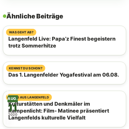
Ähnliche Beiträge
30. Juli 2026
WAS GEHT AB?
Langenfeld Live: Papa’z Finest begeistern
trotz Sommerhitze
07. Juli 2023
KENNST DU SCHON?
Das 1. Langenfelder Yogafestival am 06.08.
06. Juli 2023
NEWS AUS LANGENFELD
AUG.
Kulturstätten und Denkmäler im
11
Rampenlicht: Film- Matinee präsentiert
2020
Langenfelds kulturelle Vielfalt