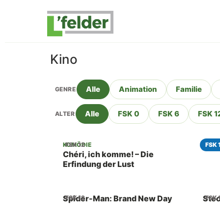
Inhalt
springen
Kino
Alle
Animation
Familie
GENRE
Alle
FSK 0
FSK 6
FSK 1
ALTER
Die
KOMÖDIE
FSK 12
FSK 
Chéri, ich komme! – Die
Erfindung der Lust
Spider-Man: Brand New Day
Stec
FSK 12
FSK 