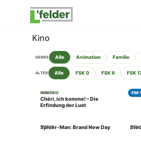
Inhalt
springen
Kino
Alle
Animation
Familie
GENRE
Alle
FSK 0
FSK 6
FSK 1
ALTER
Die
KOMÖDIE
FSK 12
FSK 
Chéri, ich komme! – Die
Erfindung der Lust
Spider-Man: Brand New Day
Stec
FSK 12
FSK 