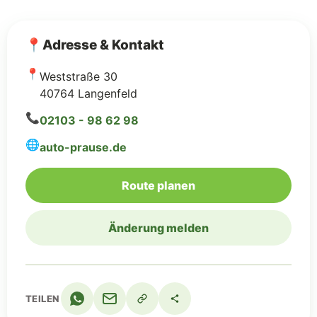
📍
Adresse & Kontakt
📍
Weststraße 30
40764 Langenfeld
📞
02103 - 98 62 98
🌐
auto-prause.de
(Google Maps, öffnet 
Route planen
Änderung melden
TEILEN