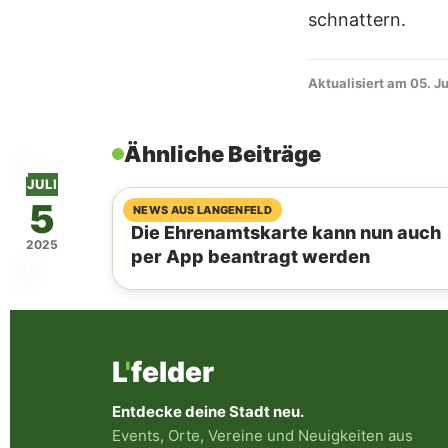
schnattern.
Aktualisiert am 05. J
Ähnliche Beiträge
JULI
5
07. August 2026
NEWS AUS LANGENFELD
Die Ehrenamtskarte kann nun auch
2025
per App beantragt werden
L
'
felder
Entdecke deine Stadt neu.
Events, Orte, Vereine und Neuigkeiten aus