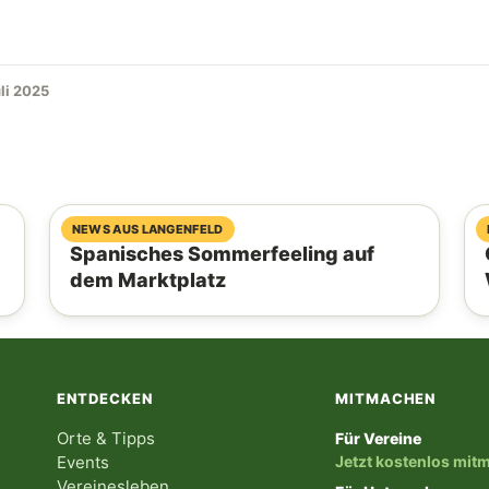
uli 2025
06. August 2026
NEWS AUS LANGENFELD
Spanisches Sommerfeeling auf
dem Marktplatz
ENTDECKEN
MITMACHEN
Orte & Tipps
Für Vereine
Events
Jetzt kostenlos mi
Vereinesleben