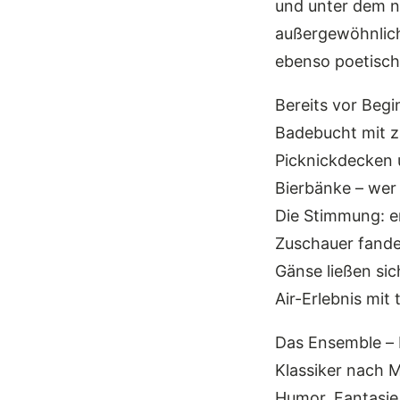
und unter dem 
außergewöhnlic
ebenso poetische
Bereits vor Begin
Badebucht mit z
Picknickdecken u
Bierbänke – wer
Die Stimmung: en
Zuschauer fande
Gänse ließen sic
Air-Erlebnis mit 
Das Ensemble –
Klassiker nach 
Humor, Fantasie 