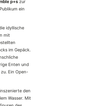
emble p+s
zur
Publikum ein
ie idyllische
n mit
stellten
acks im Gepäck.
nschliche
rige Enten und
 zu. Ein Open-
inszenierte den
dem Wasser. Mit
 Spuren des