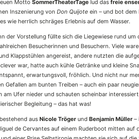
neuen Motto
SommerTheaterTage
lud das
freie ens
hen Inszenierung von
Don Quijote
ein – und bot dem 
s wie herrlich schräges Erlebnis auf dem Wasser.
n der Vorstellung füllte sich die Liegewiese rund um d
ahlreichen Besucherinnen und Besuchern. Viele ware
nd Klappstühlen angereist, andere nutzten die aufge
 clever war, hatte auch kühle Getränke und kleine Sn
tspannt, erwartungsvoll, fröhlich. Und nicht nur me
n Gefallen am bunten Treiben – auch ein paar neugie
h am Ufer nieder und schauten scheinbar interessiert
tierischer Begleitung – das hat was!
 bestehend aus
Nicole Tröger
und
Benjamin Müller
– 
Miguel de Cervantes auf einem Ruderboot mitten auf 
und einer Prise Selbstironie machten sie sich auf die