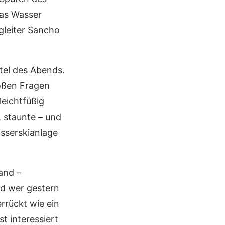
das Wasser
gleiter Sancho
itel des Abends.
roßen Fragen
leichtfüßig
 staunte – und
asserskianlage
and –
d wer gestern
errückt wie ein
t interessiert