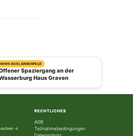
04. August 2026
NEWS AUS LANGENFELD
Offener Spaziergang an der
Wasserburg Haus Graven
RECHTLICHES
AGB
tmachen →
Teilnahmebedingungen
Datenschutz