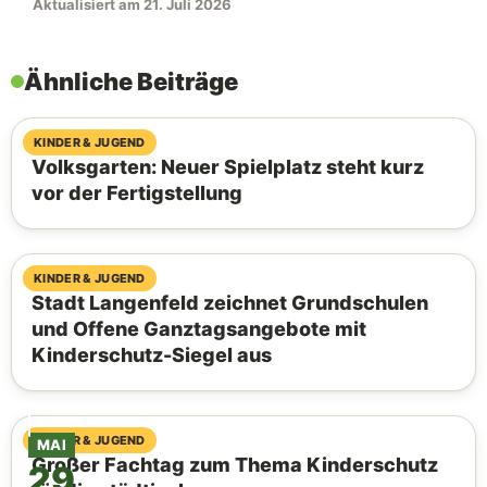
Aktualisiert am 21. Juli 2026
Ähnliche Beiträge
31. Juli 2026
KINDER & JUGEND
Volksgarten: Neuer Spielplatz steht kurz
vor der Fertigstellung
20. Juli 2026
KINDER & JUGEND
Stadt Langenfeld zeichnet Grundschulen
und Offene Ganztagsangebote mit
Kinderschutz-Siegel aus
19. Juni 2026
KINDER & JUGEND
MAI
Großer Fachtag zum Thema Kinderschutz
29