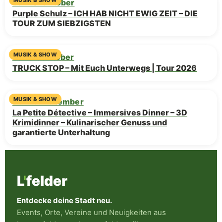
MUSIK & SHOW
Sa · 10. Oktober
Purple Schulz – ICH HAB NICHT EWIG ZEIT – DIE
TOUR ZUM SIEBZIGSTEN
MUSIK & SHOW
Sa · 31. Oktober
TRUCK STOP – Mit Euch Unterwegs | Tour 2026
MUSIK & SHOW
So · 13. Dezember
La Petite Détective – Immersives Dinner – 3D
Krimidinner – Kulinarischer Genuss und
garantierte Unterhaltung
L
'
felder
Entdecke deine Stadt neu.
Events, Orte, Vereine und Neuigkeiten aus