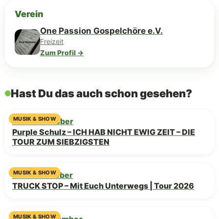
Verein
One Passion Gospelchöre e.V.
Freizeit
Zum Profil →
Hast Du das auch schon gesehen?
MUSIK & SHOW
Sa · 10. Oktober
Purple Schulz – ICH HAB NICHT EWIG ZEIT – DIE
TOUR ZUM SIEBZIGSTEN
MUSIK & SHOW
Sa · 31. Oktober
TRUCK STOP – Mit Euch Unterwegs | Tour 2026
MUSIK & SHOW