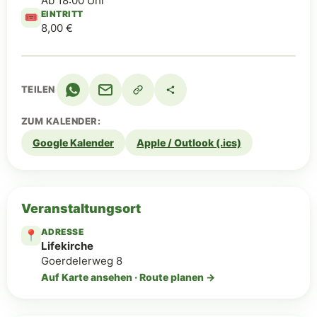
Ab 18:00 Uhr
EINTRITT
🎟️
8,00 €
TEILEN
ZUM KALENDER:
Google Kalender
Apple / Outlook (.ics)
Veranstaltungsort
ADRESSE
📍
Lifekirche
Goerdelerweg 8
Auf Karte ansehen · Route planen →