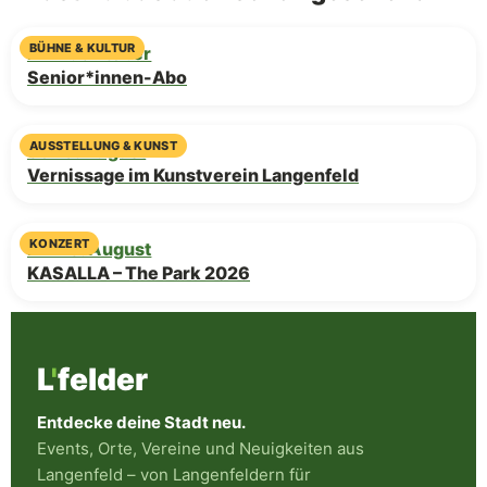
BÜHNE & KULTUR
Mi · 7. Oktober
Senior*innen-Abo
AUSSTELLUNG & KUNST
So · 9. August
Vernissage im Kunstverein Langenfeld
KONZERT
Fr · 28. August
KASALLA – The Park 2026
L
'
felder
Entdecke deine Stadt neu.
Events, Orte, Vereine und Neuigkeiten aus
Langenfeld – von Langenfeldern für